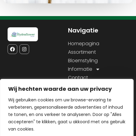
Navigatie
Homepagina
Assortiment
Bloemstyling
Informatie
Contact
Wij hechten waarde aan uw privacy
Service
Informatie
Wij gebruiken cookies om uw browse-ervaring te
Contact
KVK: 28104535
verbeteren, gepersonaliseerde advertenties of inhoud
BTW nr: NL809080916B01
Sitemap
te tonen, en ons verkeer te analyseren. Door op "Alles
IBAN:
Cookiebeleid
accepteren" te klikken, gaat u akkoord met ons gebruik
NL76RABO0127000399
van cookies.