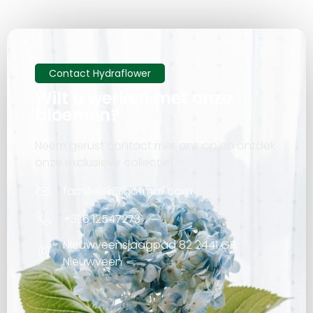
Contact Hydraflower
Wilt u werken met onze
bloemen?
Neem gerust contact met ons op en ontdek
onze exclusieve collectie.
familielek@hotmail.com
+31 6 12547273
Nieuwveensjaagpad 82 2441 GB,
Nieuwveen