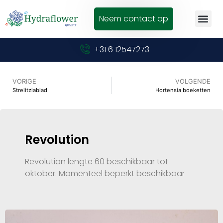
Neem contact op
+31 6 12547273
VORIGE
VOLGENDE
Strelitziablad
Hortensia boeketten
Revolution
Revolution lengte 60 beschikbaar tot
oktober. Momenteel beperkt beschikbaar