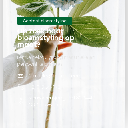
Contact bloemstyling
Op zoek naar
bloemstyling op
maat?
Femke helpt u graag met unieke en
persoonlijke creaties.
familielek@hotmail.com
+31 6 12547273
Nieuwveensjaagpad 82 2441
GB, Nieuwveen