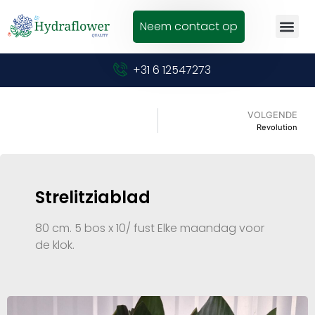
Neem contact op
+31 6 12547273
VOLGENDE
Revolution
Strelitziablad
80 cm. 5 bos x 10/ fust Elke maandag voor
de klok.