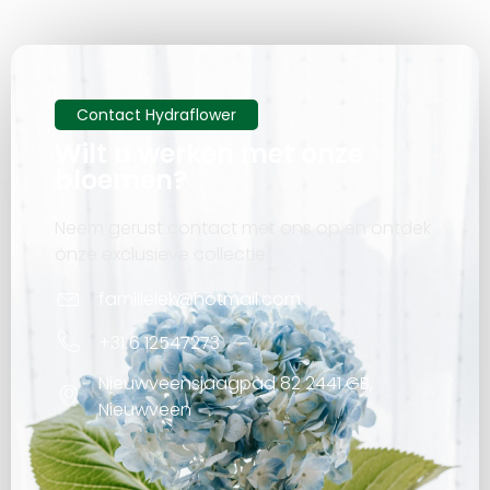
Contact Hydraflower
Wilt u werken met onze
bloemen?
Neem gerust contact met ons op en ontdek
onze exclusieve collectie.
familielek@hotmail.com
+31 6 12547273
Nieuwveensjaagpad 82 2441 GB,
Nieuwveen