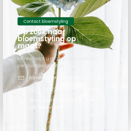
Contact bloemstyling
Op zoek naar
bloemstyling op
maat?
Femke helpt u graag met unieke en
persoonlijke creaties.
familielek@hotmail.com
+31 6 12547273
Nieuwveensjaagpad 82 2441
GB, Nieuwveen