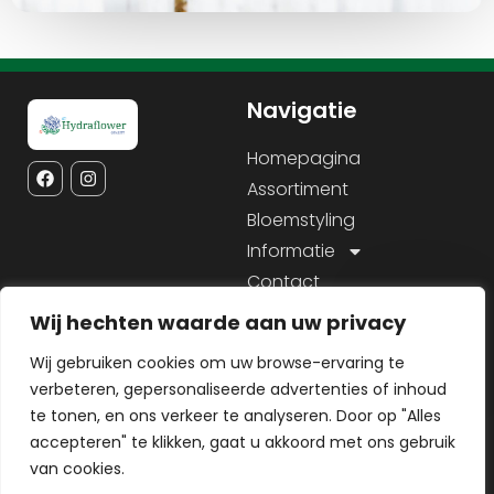
Navigatie
Homepagina
Assortiment
Bloemstyling
Informatie
Contact
Wij hechten waarde aan uw privacy
Service
Informatie
Wij gebruiken cookies om uw browse-ervaring te
Contact
KVK: 28104535
verbeteren, gepersonaliseerde advertenties of inhoud
BTW nr: NL809080916B01
Sitemap
te tonen, en ons verkeer te analyseren. Door op "Alles
IBAN:
Cookiebeleid
accepteren" te klikken, gaat u akkoord met ons gebruik
NL76RABO0127000399
van cookies.