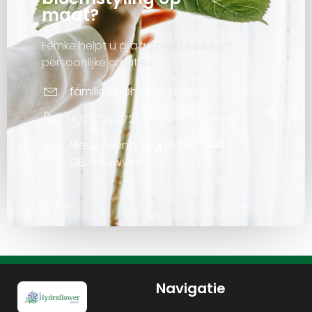
maat?
Femke helpt u graag met unieke en
persoonlijke creaties.
familielek@hotmail.com
+31 6 12547273
Nieuwveensjaagpad 82 2441
GB, Nieuwveen
Navigatie