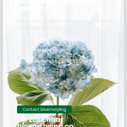
Wilt u werken met onze
bloemen?
Neem gerust contact met ons op en ontdek
onze exclusieve collectie.
familielek@hotmail.com
+31 6 12547273
Nieuwveensjaagpad 82 2441 GB,
Nieuwveen
Contact bloemstyling
Op zoek naar
bloemstyling op